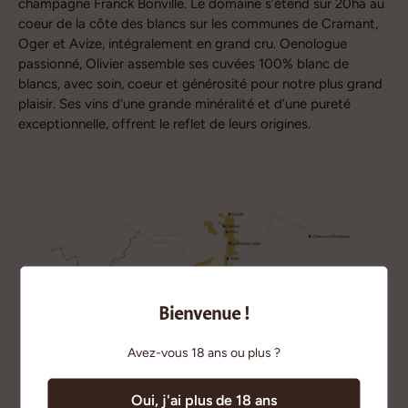
champagne Franck Bonville. Le domaine s’étend sur 20ha au
coeur de la côte des blancs sur les communes de Cramant,
Oger et Avize, intégralement en grand cru. Oenologue
passionné, Olivier assemble ses cuvées 100% blanc de
blancs, avec soin, coeur et générosité pour notre plus grand
plaisir. Ses vins d’une grande minéralité et d’une pureté
exceptionnelle, offrent le reflet de leurs origines.
Bienvenue !
Avez-vous 18 ans ou plus ?
Oui, j'ai plus de 18 ans