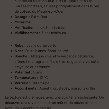
3 parcelles « Les Zailleux », « Le Tilleul » et « Les
Hautes Mottes », situées principalement dans le bas
de coteau du Mesnil-sur-Oger
Dosage
: Extra Brut
Millesimé
Vinification :
inox, fml réalisée
Vieillissement :
5 ans minimum
Robe :
Jaune dorée verte
Nez :
Fruits blancs, floral, beurré
Bouche :
Attaque vive, effervescence pétulente,
arôme floral, agrume finale très longue et vive, note
crayeuse et citronnée
Potentiel :
5 ans
Température :
12 °C
Verrerie :
Flûte tulipe
Accord mets :
Apéritif, crustacés, poissons grillés
La texture est crémeuse, avec une acidité rafraîchissante. On
découvre des saveurs de citron mûr et de pêche blanche,
avec une élégante minéralité.