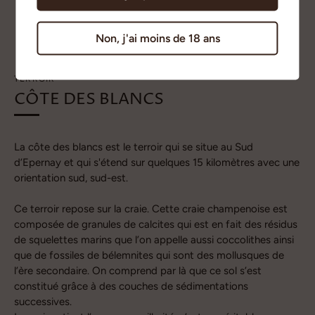
Non, j'ai moins de 18 ans
TERROIR
CÔTE DES BLANCS
La côte des blancs est le terroir qui se situe au Sud
d’Epernay et qui s'étend sur quelques 15 kilomètres avec une
orientation sud, sud-est.
Ce terroir repose sur la craie. Cette craie champenoise est
composée de granules de calcites qui est en fait des résidus
de squelettes marins que l’on appelle aussi coccolithes ainsi
que de fossiles de bélemnites qui sont des mollusques de
l’ère secondaire. On comprend par là que ce sol s’est
constitué grâce à des couches de sédimentations
successives.