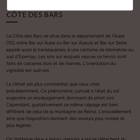
TERROIR
CÔTE DES BARS
La Côte des Bars se situe dans le département de l’Aube
(10), entre Bar sur Aube ou Bar sur Aubois et Bar sur Seine
appelé aussi le barséquanais, à une centaine de kilomètres au
sud d’Epernay. Les sols sur lesquels repose ce terroir sont
faits de calcaires durs et de marnes. L’orientation du
vignoble est sud-est.
Le climat est plus continental, que ceux cités
précédemment. Ce phénomène, cumulé à l’état du sol
engendre un encépagement dominant de pinot noir.
Cependant, gustativement ce même cépage est bien
différent de celui de la montagne de Reims. L’ensoleillement
ainsi que l’exposition donnent des saveurs plus rondes et
plus légères.
On distingue deux « micro –terroirs » qui se détachent du